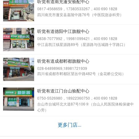
听觉有道南充蓬安验配中心
0817-4568659，17383533267，400 690 1828
四川南充市蓬安县嘉陵中路76号（中医院急诊科旁）
听觉有道德阳中江旗舰中心
0838-7077992，19981099421，400 690 1828
中江县凯江镇星源路89号（星源路与伍城路十字路口）
听觉有道成都郫都旗舰中心
028-64898969,18981721939
四川省成都市郫都区望丛中路482号（金花桥公交站）
听觉有道江门台山验配中心
0750-5526980，18922360750，400 690 1828
台山市台城环北大道87号106卡（台山人民医院体检保健中
心旁）
更多门店...