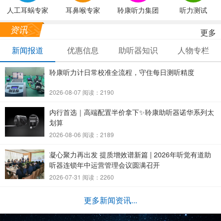
人工耳蜗专家
耳鼻喉专家
聆康听力集团
听力测试
资讯
更多
新闻报道
优惠信息
助听器知识
人物专栏
聆康听力计日常校准全流程，守住每日测听精度
2026-08-07 阅读：2190
内行首选｜高端配置半价拿下✨聆康助听器诺华系列太
划算
2026-08-06 阅读：2189
凝心聚力再出发 提质增效谱新篇 | 2026年听觉有道助
听器连锁年中运营管理会议圆满召开
2026-07-31 阅读：2260
更多新闻资讯...