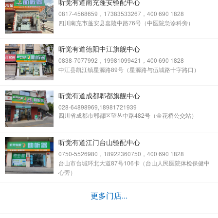
听觉有道南充蓬安验配中心
0817-4568659，17383533267，400 690 1828
四川南充市蓬安县嘉陵中路76号（中医院急诊科旁）
听觉有道德阳中江旗舰中心
0838-7077992，19981099421，400 690 1828
中江县凯江镇星源路89号（星源路与伍城路十字路口）
听觉有道成都郫都旗舰中心
028-64898969,18981721939
四川省成都市郫都区望丛中路482号（金花桥公交站）
听觉有道江门台山验配中心
0750-5526980，18922360750，400 690 1828
台山市台城环北大道87号106卡（台山人民医院体检保健中
心旁）
更多门店...