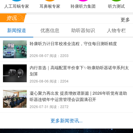
人工耳蜗专家
耳鼻喉专家
聆康听力集团
听力测试
资讯
更多
新闻报道
优惠信息
助听器知识
人物专栏
聆康听力计日常校准全流程，守住每日测听精度
2026-08-07 阅读：2203
内行首选｜高端配置半价拿下✨聆康助听器诺华系列太
划算
2026-08-06 阅读：2204
凝心聚力再出发 提质增效谱新篇 | 2026年听觉有道助
听器连锁年中运营管理会议圆满召开
2026-07-31 阅读：2272
更多新闻资讯...