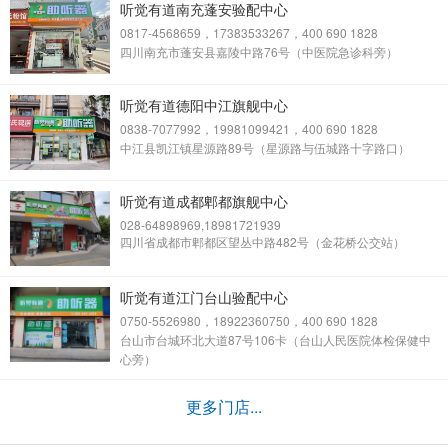
听觉有道南充蓬安验配中心
0817-4568659，17383533267，400 690 1828
四川南充市蓬安县嘉陵中路76号（中医院急诊科旁）
听觉有道德阳中江旗舰中心
0838-7077992，19981099421，400 690 1828
中江县凯江镇星源路89号（星源路与伍城路十字路口）
听觉有道成都郫都旗舰中心
028-64898969,18981721939
四川省成都市郫都区望丛中路482号（金花桥公交站）
听觉有道江门台山验配中心
0750-5526980，18922360750，400 690 1828
台山市台城环北大道87号106卡（台山人民医院体检保健中
心旁）
更多门店...