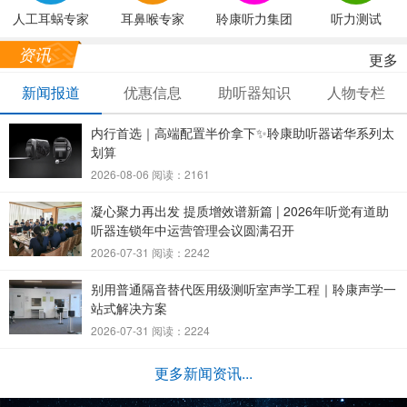
人工耳蜗专家
耳鼻喉专家
聆康听力集团
听力测试
资讯
更多
新闻报道
优惠信息
助听器知识
人物专栏
内行首选｜高端配置半价拿下✨聆康助听器诺华系列太
划算
2026-08-06 阅读：2161
凝心聚力再出发 提质增效谱新篇 | 2026年听觉有道助
听器连锁年中运营管理会议圆满召开
2026-07-31 阅读：2242
别用普通隔音替代医用级测听室声学工程｜聆康声学一
站式解决方案
2026-07-31 阅读：2224
更多新闻资讯...