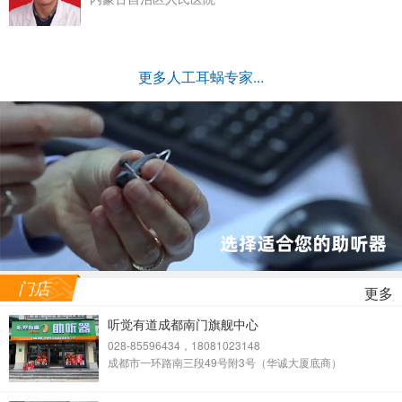
更多人工耳蜗专家...
门店
更多
听觉有道成都南门旗舰中心
028-85596434，18081023148
成都市一环路南三段49号附3号（华诚大厦底商）