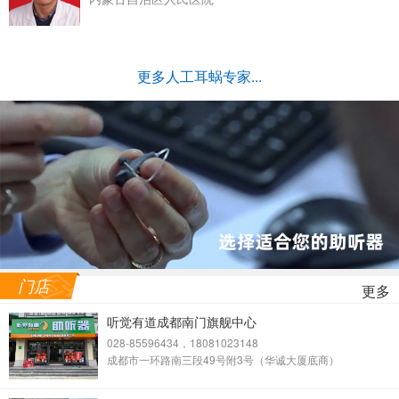
更多人工耳蜗专家...
门店
更多
听觉有道成都南门旗舰中心
028-85596434，18081023148
成都市一环路南三段49号附3号（华诚大厦底商）