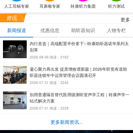
人工耳蜗专家
耳鼻喉专家
聆康听力集团
听力测试
资讯
更多
新闻报道
优惠信息
助听器知识
人物专栏
内行首选｜高端配置半价拿下✨聆康助听器诺华系列太
划算
2026-08-06 阅读：2162
凝心聚力再出发 提质增效谱新篇 | 2026年听觉有道助
听器连锁年中运营管理会议圆满召开
2026-07-31 阅读：2245
别用普通隔音替代医用级测听室声学工程｜聆康声学一
站式解决方案
2026-07-31 阅读：2228
更多新闻资讯...