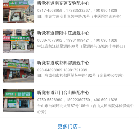
听觉有道南充蓬安验配中心
0817-4568659，17383533267，400 690 1828
四川南充市蓬安县嘉陵中路76号（中医院急诊科旁）
听觉有道德阳中江旗舰中心
0838-7077992，19981099421，400 690 1828
中江县凯江镇星源路89号（星源路与伍城路十字路口）
听觉有道成都郫都旗舰中心
028-64898969,18981721939
四川省成都市郫都区望丛中路482号（金花桥公交站）
听觉有道江门台山验配中心
0750-5526980，18922360750，400 690 1828
台山市台城环北大道87号106卡（台山人民医院体检保健中
心旁）
更多门店...