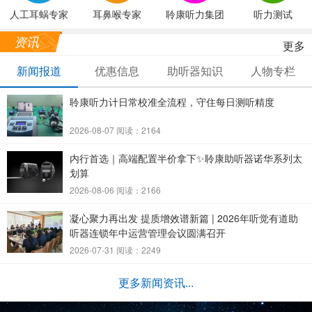
人工耳蜗专家
耳鼻喉专家
聆康听力集团
听力测试
资讯
更多
新闻报道
优惠信息
助听器知识
人物专栏
聆康听力计日常校准全流程，守住每日测听精度
2026-08-07 阅读：2164
内行首选｜高端配置半价拿下✨聆康助听器诺华系列太
划算
2026-08-06 阅读：2166
凝心聚力再出发 提质增效谱新篇 | 2026年听觉有道助
听器连锁年中运营管理会议圆满召开
2026-07-31 阅读：2249
更多新闻资讯...