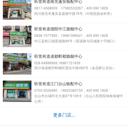
听觉有道南充蓬安验配中心
0817-4568659，17383533267，400 690 1828
四川南充市蓬安县嘉陵中路76号（中医院急诊科旁）
听觉有道德阳中江旗舰中心
0838-7077992，19981099421，400 690 1828
中江县凯江镇星源路89号（星源路与伍城路十字路口）
听觉有道成都郫都旗舰中心
028-64898969,18981721939
四川省成都市郫都区望丛中路482号（金花桥公交站）
听觉有道江门台山验配中心
0750-5526980，18922360750，400 690 1828
台山市台城环北大道87号106卡（台山人民医院体检保健中
心旁）
更多门店...