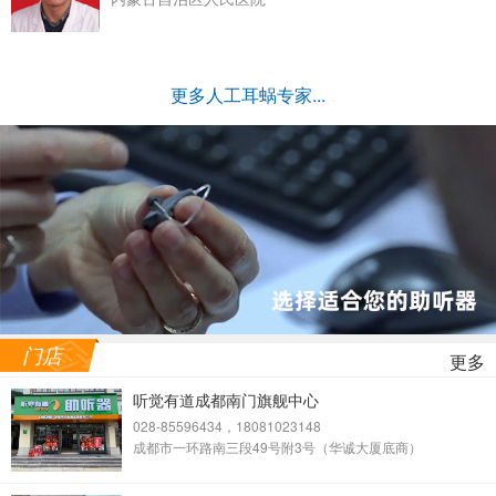
更多人工耳蜗专家...
门店
更多
听觉有道成都南门旗舰中心
028-85596434，18081023148
成都市一环路南三段49号附3号（华诚大厦底商）