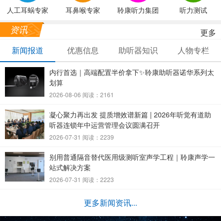
人工耳蜗专家
耳鼻喉专家
聆康听力集团
听力测试
资讯
更多
新闻报道
优惠信息
助听器知识
人物专栏
内行首选｜高端配置半价拿下✨聆康助听器诺华系列太
划算
2026-08-06 阅读：2161
凝心聚力再出发 提质增效谱新篇 | 2026年听觉有道助
听器连锁年中运营管理会议圆满召开
2026-07-31 阅读：2239
别用普通隔音替代医用级测听室声学工程｜聆康声学一
站式解决方案
2026-07-31 阅读：2223
更多新闻资讯...