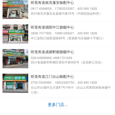
听觉有道南充蓬安验配中心
0817-4568659，17383533267，400 690 1828
四川南充市蓬安县嘉陵中路76号（中医院急诊科旁）
听觉有道德阳中江旗舰中心
0838-7077992，19981099421，400 690 1828
中江县凯江镇星源路89号（星源路与伍城路十字路口）
听觉有道成都郫都旗舰中心
028-64898969,18981721939
四川省成都市郫都区望丛中路482号（金花桥公交站）
听觉有道江门台山验配中心
0750-5526980，18922360750，400 690 1828
台山市台城环北大道87号106卡（台山人民医院体检保健中
心旁）
更多门店...