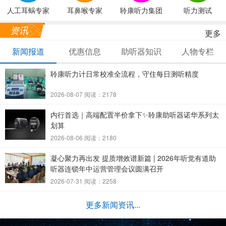
人工耳蜗专家
耳鼻喉专家
聆康听力集团
听力测试
资讯
更多
新闻报道
优惠信息
助听器知识
人物专栏
聆康听力计日常校准全流程，守住每日测听精度
2026-08-07 阅读：2178
内行首选｜高端配置半价拿下✨聆康助听器诺华系列太
划算
2026-08-06 阅读：2180
凝心聚力再出发 提质增效谱新篇 | 2026年听觉有道助
听器连锁年中运营管理会议圆满召开
2026-07-31 阅读：2258
更多新闻资讯...