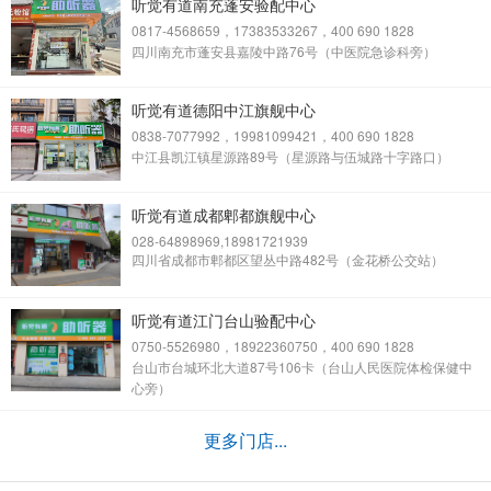
听觉有道南充蓬安验配中心
0817-4568659，17383533267，400 690 1828
四川南充市蓬安县嘉陵中路76号（中医院急诊科旁）
听觉有道德阳中江旗舰中心
0838-7077992，19981099421，400 690 1828
中江县凯江镇星源路89号（星源路与伍城路十字路口）
听觉有道成都郫都旗舰中心
028-64898969,18981721939
四川省成都市郫都区望丛中路482号（金花桥公交站）
听觉有道江门台山验配中心
0750-5526980，18922360750，400 690 1828
台山市台城环北大道87号106卡（台山人民医院体检保健中
心旁）
更多门店...