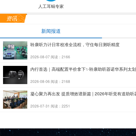
人工耳蜗专家
资讯
新闻报道
聆康听力计日常校准全流程，守住每日测听精度
2026-08-07 阅读：2166
内行首选｜高端配置半价拿下✨聆康助听器诺华系列太
2026-08-06 阅读：2168
凝心聚力再出发 提质增效谱新篇 | 2026年听觉有道
2026-07-31 阅读：2251