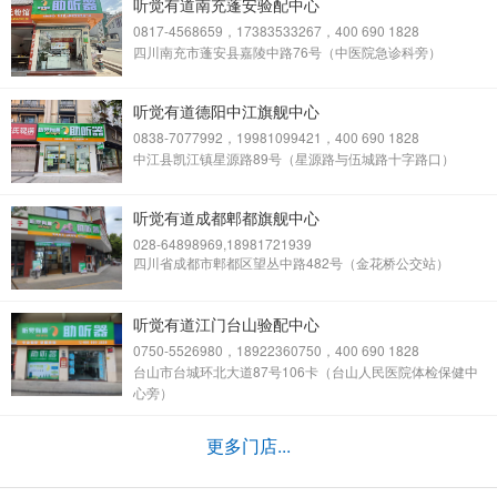
听觉有道南充蓬安验配中心
0817-4568659，17383533267，400 690 1828
四川南充市蓬安县嘉陵中路76号（中医院急诊科旁）
听觉有道德阳中江旗舰中心
0838-7077992，19981099421，400 690 1828
中江县凯江镇星源路89号（星源路与伍城路十字路口）
听觉有道成都郫都旗舰中心
028-64898969,18981721939
四川省成都市郫都区望丛中路482号（金花桥公交站）
听觉有道江门台山验配中心
0750-5526980，18922360750，400 690 1828
台山市台城环北大道87号106卡（台山人民医院体检保健中
心旁）
更多门店...