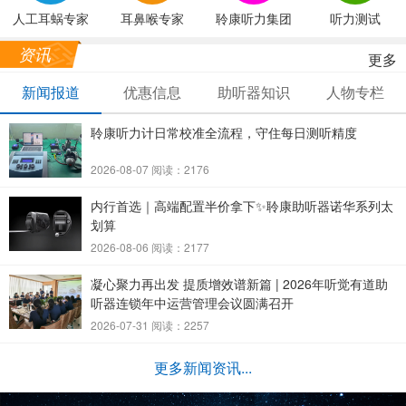
人工耳蜗专家
耳鼻喉专家
聆康听力集团
听力测试
资讯
更多
新闻报道
优惠信息
助听器知识
人物专栏
聆康听力计日常校准全流程，守住每日测听精度
2026-08-07 阅读：2176
内行首选｜高端配置半价拿下✨聆康助听器诺华系列太
划算
2026-08-06 阅读：2177
凝心聚力再出发 提质增效谱新篇 | 2026年听觉有道助
听器连锁年中运营管理会议圆满召开
2026-07-31 阅读：2257
更多新闻资讯...