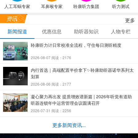
人工耳蜗专家
耳鼻喉专家
聆康听力集团
听力测试
资讯
更多
新闻报道
优惠信息
助听器知识
人物专栏
聆康听力计日常校准全流程，守住每日测听精度
2026-08-07 阅读：2176
内行首选｜高端配置半价拿下✨聆康助听器诺华系列太
划算
2026-08-06 阅读：2177
凝心聚力再出发 提质增效谱新篇 | 2026年听觉有道助
听器连锁年中运营管理会议圆满召开
2026-07-31 阅读：2256
更多新闻资讯...