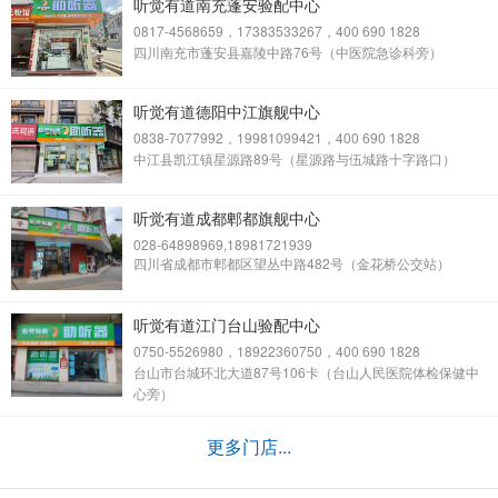
听觉有道南充蓬安验配中心
0817-4568659，17383533267，400 690 1828
四川南充市蓬安县嘉陵中路76号（中医院急诊科旁）
听觉有道德阳中江旗舰中心
0838-7077992，19981099421，400 690 1828
中江县凯江镇星源路89号（星源路与伍城路十字路口）
听觉有道成都郫都旗舰中心
028-64898969,18981721939
四川省成都市郫都区望丛中路482号（金花桥公交站）
听觉有道江门台山验配中心
0750-5526980，18922360750，400 690 1828
台山市台城环北大道87号106卡（台山人民医院体检保健中
心旁）
更多门店...