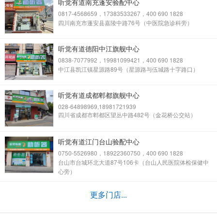
听觉有道南充蓬安验配中心
0817-4568659，17383533267，400 690 1828
四川南充市蓬安县嘉陵中路76号（中医院急诊科旁）
听觉有道德阳中江旗舰中心
0838-7077992，19981099421，400 690 1828
中江县凯江镇星源路89号（星源路与伍城路十字路口）
听觉有道成都郫都旗舰中心
028-64898969,18981721939
四川省成都市郫都区望丛中路482号（金花桥公交站）
听觉有道江门台山验配中心
0750-5526980，18922360750，400 690 1828
台山市台城环北大道87号106卡（台山人民医院体检保健中
心旁）
更多门店...