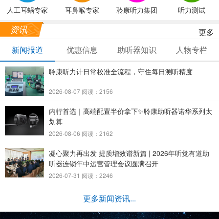
人工耳蜗专家
耳鼻喉专家
聆康听力集团
听力测试
资讯
更多
新闻报道
优惠信息
助听器知识
人物专栏
聆康听力计日常校准全流程，守住每日测听精度
2026-08-07 阅读：2156
内行首选｜高端配置半价拿下✨聆康助听器诺华系列太
划算
2026-08-06 阅读：2162
凝心聚力再出发 提质增效谱新篇 | 2026年听觉有道助
听器连锁年中运营管理会议圆满召开
2026-07-31 阅读：2246
更多新闻资讯...