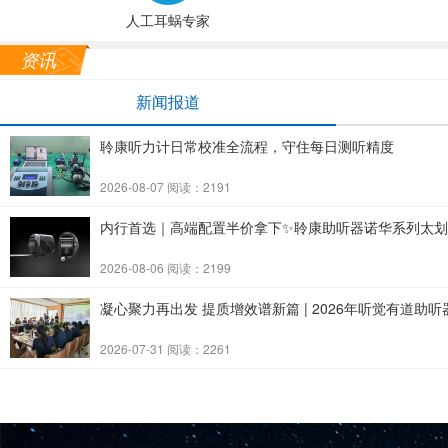
人工耳蜗专家
资讯
新闻报道
聆康听力计日常校准全流程，守住每日测听精度
2026-08-07 阅读：2191
内行首选｜高端配置半价拿下✨聆康助听器诺华系列太
2026-08-06 阅读：2199
凝心聚力再出发 提质增效谱新篇 | 2026年听觉有道
2026-07-31 阅读：2261