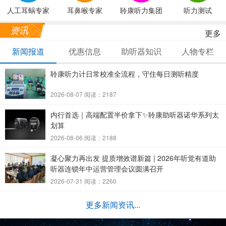
人工耳蜗专家
耳鼻喉专家
聆康听力集团
听力测试
资讯
更多
新闻报道
优惠信息
助听器知识
人物专栏
聆康听力计日常校准全流程，守住每日测听精度
2026-08-07 阅读：2187
内行首选｜高端配置半价拿下✨聆康助听器诺华系列太
划算
2026-08-06 阅读：2188
凝心聚力再出发 提质增效谱新篇 | 2026年听觉有道助
听器连锁年中运营管理会议圆满召开
2026-07-31 阅读：2260
更多新闻资讯...