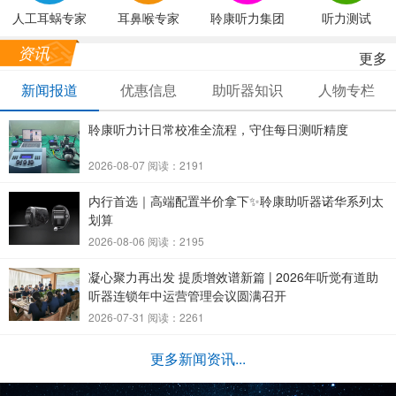
人工耳蜗专家
耳鼻喉专家
聆康听力集团
听力测试
资讯
更多
新闻报道
优惠信息
助听器知识
人物专栏
聆康听力计日常校准全流程，守住每日测听精度
2026-08-07 阅读：2191
内行首选｜高端配置半价拿下✨聆康助听器诺华系列太
划算
2026-08-06 阅读：2195
凝心聚力再出发 提质增效谱新篇 | 2026年听觉有道助
听器连锁年中运营管理会议圆满召开
2026-07-31 阅读：2261
更多新闻资讯...