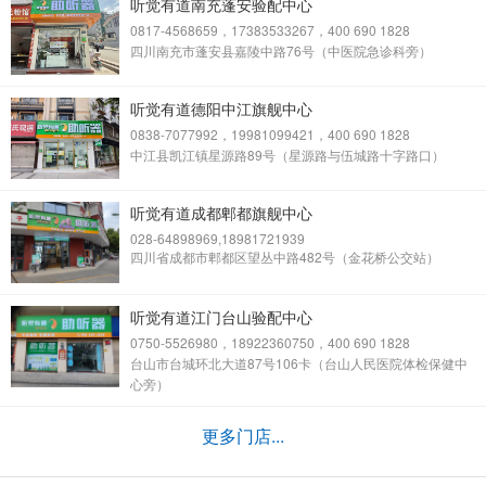
听觉有道南充蓬安验配中心
0817-4568659，17383533267，400 690 1828
四川南充市蓬安县嘉陵中路76号（中医院急诊科旁）
听觉有道德阳中江旗舰中心
0838-7077992，19981099421，400 690 1828
中江县凯江镇星源路89号（星源路与伍城路十字路口）
听觉有道成都郫都旗舰中心
028-64898969,18981721939
四川省成都市郫都区望丛中路482号（金花桥公交站）
听觉有道江门台山验配中心
0750-5526980，18922360750，400 690 1828
台山市台城环北大道87号106卡（台山人民医院体检保健中
心旁）
更多门店...