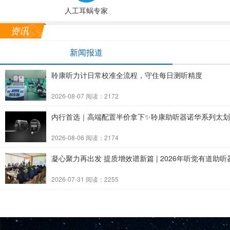
人工耳蜗专家
资讯
新闻报道
聆康听力计日常校准全流程，守住每日测听精度
2026-08-07 阅读：2172
内行首选｜高端配置半价拿下✨聆康助听器诺华系列太
2026-08-06 阅读：2174
凝心聚力再出发 提质增效谱新篇 | 2026年听觉有道
2026-07-31 阅读：2255