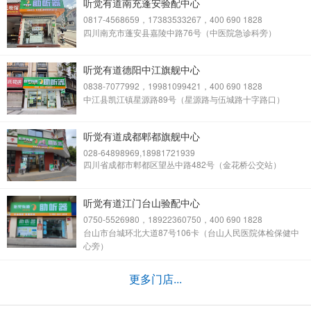
听觉有道南充蓬安验配中心
0817-4568659，17383533267，400 690 1828
四川南充市蓬安县嘉陵中路76号（中医院急诊科旁）
听觉有道德阳中江旗舰中心
0838-7077992，19981099421，400 690 1828
中江县凯江镇星源路89号（星源路与伍城路十字路口）
听觉有道成都郫都旗舰中心
028-64898969,18981721939
四川省成都市郫都区望丛中路482号（金花桥公交站）
听觉有道江门台山验配中心
0750-5526980，18922360750，400 690 1828
台山市台城环北大道87号106卡（台山人民医院体检保健中
心旁）
更多门店...