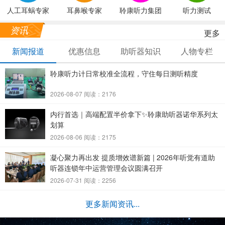
人工耳蜗专家
耳鼻喉专家
聆康听力集团
听力测试
资讯
更多
新闻报道
优惠信息
助听器知识
人物专栏
聆康听力计日常校准全流程，守住每日测听精度
2026-08-07 阅读：2176
内行首选｜高端配置半价拿下✨聆康助听器诺华系列太
划算
2026-08-06 阅读：2175
凝心聚力再出发 提质增效谱新篇 | 2026年听觉有道助
听器连锁年中运营管理会议圆满召开
2026-07-31 阅读：2256
更多新闻资讯...